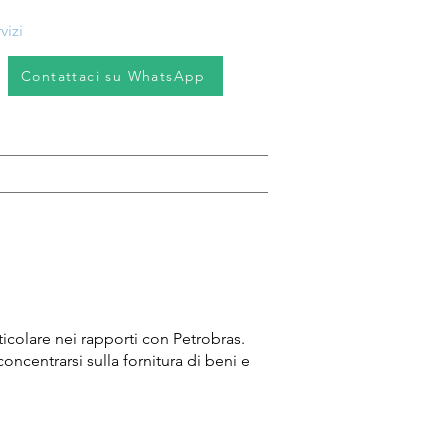
Accedi
vizi
Download
Contatto
Contattaci su WhatsApp
rticolare nei rapporti con Petrobras.
oncentrarsi sulla fornitura di beni e