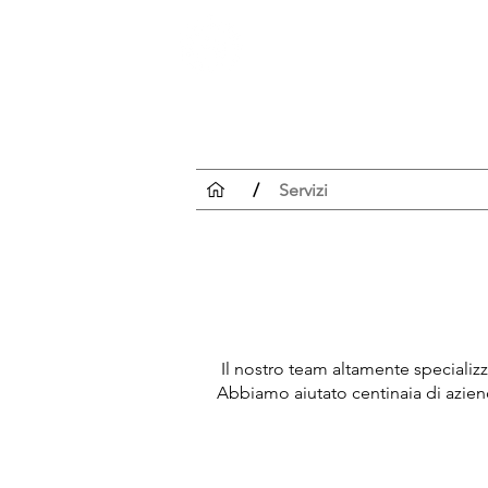
Registrazione CRC
/
Servizi
Il nostro team altamente specializza
Abbiamo aiutato centinaia di aziende