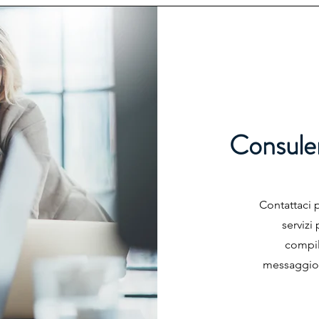
Consulen
Contattaci 
servizi
compil
messaggio