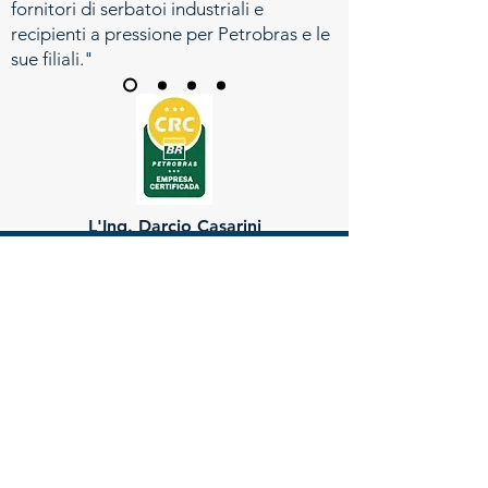
fornitori di serbatoi industriali e
recipienti a pressione per Petrobras e le
sue filiali."
L'Ing. Darcio Casarini
Direttore di UCX Caldeiraria
Universal Ltda.
CONTATTACI
First Name
Last Name