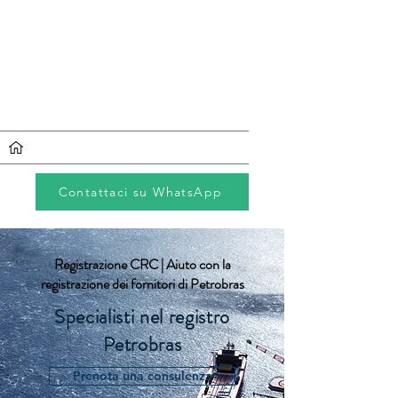
Registrazione
CRC
Contattaci su WhatsApp
Registrazione CRC | Aiuto con la
registrazione dei fornitori di Petrobras
Specialisti nel registro
Petrobras
Prenota una consulenza