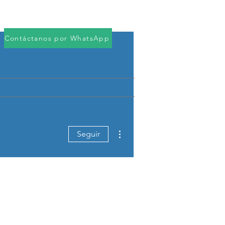
Iniciar sesión
rvicios
Descargas
More
Contáctanos por WhatsApp
Más acciones
Seguir