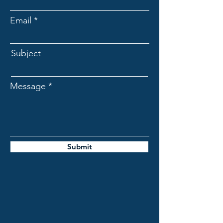
Email
Subject
Message
Submit