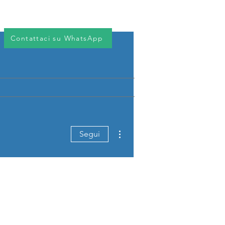
Accedi
vizi
Download
Contatto
Contattaci su WhatsApp
Altre azioni
Segui