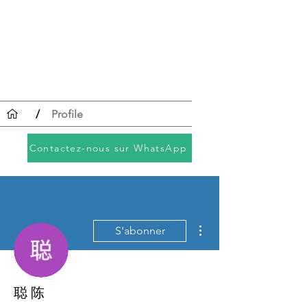
Enregistrement
CRC
/
Profile
Contactez-nous sur WhatsApp
Plus d'actions
S'abonner
聪 陈