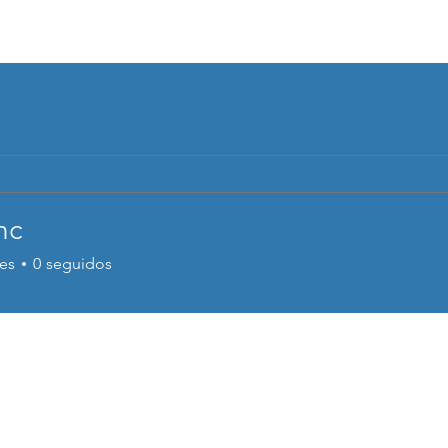
Hogar
Acerca de
CRC Petrobras
Se
nc
es
0
seguidos