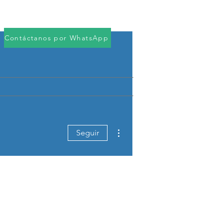
Iniciar sesión
rvicios
Descargas
More
Contáctanos por WhatsApp
Más acciones
Seguir