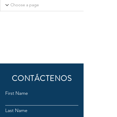
CONTÁCTENOS
First Name
Last Name