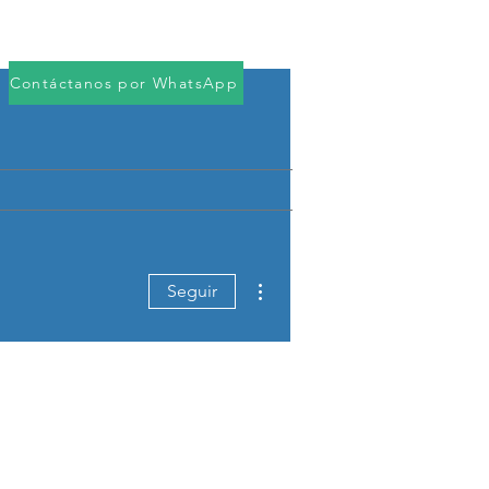
Iniciar sesión
rvicios
Descargas
More
Contáctanos por WhatsApp
Más acciones
Seguir